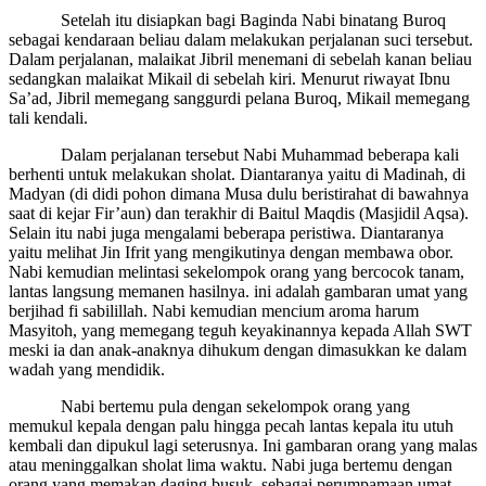
Setelah itu disiapkan bagi Baginda Nabi binatang Buroq
sebagai kendaraan beliau dalam melakukan perjalanan suci tersebut.
Dalam perjalanan, malaikat Jibril menemani di sebelah kanan beliau
sedangkan malaikat Mikail di sebelah kiri. Menurut riwayat Ibnu
Sa’ad, Jibril memegang sanggurdi pelana Buroq, Mikail memegang
tali kendali.
Dalam perjalanan tersebut Nabi Muhammad beberapa kali
berhenti untuk melakukan sholat. Diantaranya yaitu di Madinah, di
Madyan (di didi pohon dimana Musa dulu beristirahat di bawahnya
saat di kejar Fir’aun) dan terakhir di Baitul Maqdis (Masjidil Aqsa).
Selain itu nabi juga mengalami beberapa peristiwa. Diantaranya
yaitu melihat Jin Ifrit yang mengikutinya dengan membawa obor.
Nabi kemudian melintasi sekelompok orang yang bercocok tanam,
lantas langsung memanen hasilnya. ini adalah gambaran umat yang
berjihad fi sabilillah. Nabi kemudian mencium aroma harum
Masyitoh, yang memegang teguh keyakinannya kepada Allah SWT
meski ia dan anak-anaknya dihukum dengan dimasukkan ke dalam
wadah yang mendidik.
Nabi bertemu pula dengan sekelompok orang yang
memukul kepala dengan palu hingga pecah lantas kepala itu utuh
kembali dan dipukul lagi seterusnya. Ini gambaran orang yang malas
atau meninggalkan sholat lima waktu. Nabi juga bertemu dengan
orang yang memakan daging busuk, sebagai perumpamaan umat