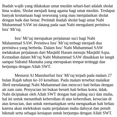
Ibadah wajib yang dilakukan umat muslim sehari-hari adalah sholat
lima waktu. Sholat menjadi tiang agama bagi umat muslim. Terdapat
banyak keutamaan bagi seseorang yang mau menjalankan sholat
dengan baik dan benar. Perintah ibadah sholat bagi umat Nabi
Muhammad SAW ini datang pada saat Nabi mengalami peristiwa
Isra’ Mi’raj.
Isra’ Mi’raj merupakan perjalanan suci bagi Nabi
Muhammad SAW. Peristiwa Isra’ Mi’raj terbagi menjadi dua
perristiwa yang berbeda. Dalam Isra’ Nabi Muhammad SAW
melakukan perjalanan dari Masjidil Haram menuju Masjidil Aqsa.
Kemudian dalam Mi’raj Nabi Muhammad SAW dinaikkan ke langit
sampai Sidratul Muntaha yang merupakan tempat tertinggi dan
berjumpa dengan Allah SWT.
Menurut Al Manshurfuri Isra’ Mi’raj terjadi pada malam 27
bulan Rajab tahun ke-10 kenabian. Pada malam tersebut malaikat
Jibril mendatangi Nabi Muhammad dan mencuci hati beliau dengan
air zam zam. Penyucian ini bukan berarti hati beliau kotor, tidak.
Nabi diciptakan oleh Allah SWT dengan hati paling suci dan mulia,
hal ini untuk menambah kebersihan di atas kebersihan, kesucian di
atas kesucian, dan untuk memantapkan serta menguatkan hati beliau
karena akan melekukan suatu perjalanan maha dahsyat dan penuh
hikmah serta sebagai kesiapan untuk berjumpa dengan Allah SWT.