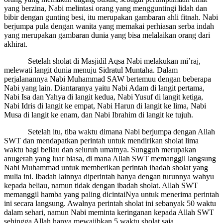
yang berzina, Nabi melintasi orang yang mengguntingi lidah dan
bibir dengan gunting besi, itu merupakan gambaran ahli fitnah. Nabi
berjumpa pula dengan wanita yang memakai perhiasan serba indah
yang merupakan gambaran dunia yang bisa melalaikan orang dari
akhirat.
Setelah sholat di Masjidil Aqsa Nabi melakukan mi’raj,
melewati langit dunia menuju Sidratul Muntaha. Dalam
perjalanannya Nabi Muhammad SAW bertemuu dengan beberapa
Nabi yang lain. Diantaranya yaitu Nabi Adam di langit pertama,
Nabi Isa dan Yahya di langit kedua, Nabi Yusuf di langit ketiga,
Nabi Idris di langit ke empat, Nabi Harun di langit ke lima, Nabi
Musa di langit ke enam, dan Nabi Ibrahim di langit ke tujuh.
Setelah itu, tiba waktu dimana Nabi berjumpa dengan Allah
SWT dan mendapatkan perintah untuk mendirikan sholat lima
waktu bagi beliau dan seluruh umatnya. Sungguh merupakan
anugerah yang luar biasa, di mana Allah SWT memanggil langsung
Nabi Muhammad untuk memberikan perintah ibadah sholat yang
mulia ini. Ibadah lainnya diperintah hanya dengan turunnya wahyu
kepada beliau, namun tidak dengan ibadah sholat. Allah SWT
memanggil hamba yang paling dicintaiNya untuk menerima perintah
ini secara langsung. Awalnya perintah sholat ini sebanyak 50 waktu
dalam sehari, namun Nabi meminta keringanan kepada Allah SWT
sehingga Allah hanya mewajibkan 5 waktu sholat saja.