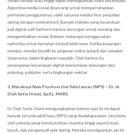
terlalu rendah atau tinggi dapat meningkatkan risiko kecanduan.
Algoritma media sosial dirancang untuk mempertahankan
perhatian penggunanya, salah satunya melalui fitur perjudian
daring dengan nominal kecil. Banyak individu yang kecanduan
judi digital sulit berhenti karena dorongan untuk menang dan
mengembalikan modal. Bahkan, beberapa menggunakan
narkotika untuk bertahan berjudi lebih lama. Ketika keuangan
menipis, mereka beralih ke pinjaman online (pinjol) dan semakin
terjerumus dalam lingkaran masalah. Oleh karena itu,
penanganan kecanduan digital memerlukan dukungan dari
psikolog, psikiater, serta lingkungan sekitar.
3. Maraknya New Psychoactive Substances (NPS) – Dr. dr.
Diah Setia Utami, Sp.Kj., MARS.
Dr. Diah Setia Utami mengungkapkan bahwa saat ini terdapat
banyak zat psikoaktif baru (NPS) yang disalahgunakan, terutama
oleh pekerja yang membutuhkan stamina tinggi seperti kurir,
buruh, dan pengemudi ojek daring. Mereka mendapatkan zat ini