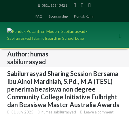
Skip
0821 3534 5421
to
FAQ
Sponsorship
Kontak Kami
content
Author:
humas
sabilurrasyad
Sabilurrasyad Sharing Session Bersama
Ibu Ainol Mardhiah, S.Pd., M.A (TESL)
penerima beasiswa non degree
Community College Initiative Fulbright
dan Beasiswa Master Australia Awards
31 July 2025
humas sabilurrasyad
Leave a comment