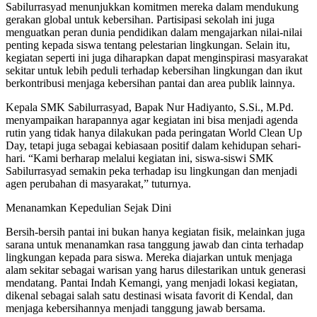
Sabilurrasyad menunjukkan komitmen mereka dalam mendukung
gerakan global untuk kebersihan. Partisipasi sekolah ini juga
menguatkan peran dunia pendidikan dalam mengajarkan nilai-nilai
penting kepada siswa tentang pelestarian lingkungan. Selain itu,
kegiatan seperti ini juga diharapkan dapat menginspirasi masyarakat
sekitar untuk lebih peduli terhadap kebersihan lingkungan dan ikut
berkontribusi menjaga kebersihan pantai dan area publik lainnya.
Kepala SMK Sabilurrasyad, Bapak Nur Hadiyanto, S.Si., M.Pd.
menyampaikan harapannya agar kegiatan ini bisa menjadi agenda
rutin yang tidak hanya dilakukan pada peringatan World Clean Up
Day, tetapi juga sebagai kebiasaan positif dalam kehidupan sehari-
hari. “Kami berharap melalui kegiatan ini, siswa-siswi SMK
Sabilurrasyad semakin peka terhadap isu lingkungan dan menjadi
agen perubahan di masyarakat,” tuturnya.
Menanamkan Kepedulian Sejak Dini
Bersih-bersih pantai ini bukan hanya kegiatan fisik, melainkan juga
sarana untuk menanamkan rasa tanggung jawab dan cinta terhadap
lingkungan kepada para siswa. Mereka diajarkan untuk menjaga
alam sekitar sebagai warisan yang harus dilestarikan untuk generasi
mendatang. Pantai Indah Kemangi, yang menjadi lokasi kegiatan,
dikenal sebagai salah satu destinasi wisata favorit di Kendal, dan
menjaga kebersihannya menjadi tanggung jawab bersama.