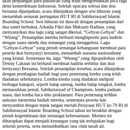
akan perjuangan para pahlawan yang telah mengorbankan jiwa raga
demi kemerdekaan Indonesia. Setelah upacara selesai dan doa
bersama dipanjatkan, acara dilanjutkan dengan sesi hiburan yang
menambah semarak peringatan HUT RI di Sabilurrasyad Islamic
Boarding School. Sesi hiburan ini diawali dengan penampilan dari
dua santri berbakat, Arkadia Fikri dan Maksum Hadiata, yang
menyanyikan dua lagu yang sangat dikenal, “Gebyar-Gebyar” dan
“Wirang”. Penampilan mereka berhasil menghipnotis para hadirin
dengan suara merdu dan semangat yang menggelora. Lagu
“Gebyar-Gebyar” yang penuh semangat kebangsaan membuat para
peserta ikut bernyanyi bersama, menambah suasana nasionalisme
yang kental. Sementara itu, lagu “Wirang” yang dipopulerkan oleh
Denny Caknan ini berhasil membuat hadirin terhibur dan ikut
bernyanyi Bersama. Setelah penampilan tersebut, acara dilanjutkan
dengan pembagian hadiah bagi para pemenang lomba yang telah
diadakan sebelumnya. Lomba-lomba yang diadakan meliputi
berbagai kategori, seperti balap sarung, lomba balap tongkat, lomba
memasukkan pensil, Sabilurrasyad of Champions, lomba paduan
suara, dan lomba baca teks proklamasi. Para pemenang terlihat
antusias menerima hadiah mereka, sementara peserta lain
menyambut dengan tepuk tangan meriah.Perayaan HUT ke-79 RI di
Sabilurrasyad Islamic Boarding School tahun ini berakhir dengan
penuh kegembiraan dan semangat kebersamaan. Momen ini
diharapkan dapat menjadi kenangan yang tak terlupakan bagi
seluruh peserta, serta menumbuhkan rasa cinta tanah air.