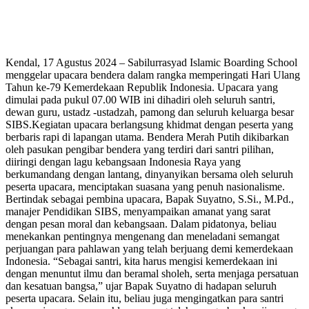
Kendal, 17 Agustus 2024 – Sabilurrasyad Islamic Boarding School
menggelar upacara bendera dalam rangka memperingati Hari Ulang
Tahun ke-79 Kemerdekaan Republik Indonesia. Upacara yang
dimulai pada pukul 07.00 WIB ini dihadiri oleh seluruh santri,
dewan guru, ustadz -ustadzah, pamong dan seluruh keluarga besar
SIBS.Kegiatan upacara berlangsung khidmat dengan peserta yang
berbaris rapi di lapangan utama. Bendera Merah Putih dikibarkan
oleh pasukan pengibar bendera yang terdiri dari santri pilihan,
diiringi dengan lagu kebangsaan Indonesia Raya yang
berkumandang dengan lantang, dinyanyikan bersama oleh seluruh
peserta upacara, menciptakan suasana yang penuh nasionalisme.
Bertindak sebagai pembina upacara, Bapak Suyatno, S.Si., M.Pd.,
manajer Pendidikan SIBS, menyampaikan amanat yang sarat
dengan pesan moral dan kebangsaan. Dalam pidatonya, beliau
menekankan pentingnya mengenang dan meneladani semangat
perjuangan para pahlawan yang telah berjuang demi kemerdekaan
Indonesia. “Sebagai santri, kita harus mengisi kemerdekaan ini
dengan menuntut ilmu dan beramal sholeh, serta menjaga persatuan
dan kesatuan bangsa,” ujar Bapak Suyatno di hadapan seluruh
peserta upacara. Selain itu, beliau juga mengingatkan para santri