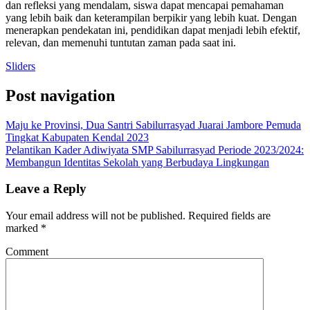
dan refleksi yang mendalam, siswa dapat mencapai pemahaman
yang lebih baik dan keterampilan berpikir yang lebih kuat. Dengan
menerapkan pendekatan ini, pendidikan dapat menjadi lebih efektif,
relevan, dan memenuhi tuntutan zaman pada saat ini.
Sliders
Post navigation
Maju ke Provinsi, Dua Santri Sabilurrasyad Juarai Jambore Pemuda
Tingkat Kabupaten Kendal 2023
Pelantikan Kader Adiwiyata SMP Sabilurrasyad Periode 2023/2024:
Membangun Identitas Sekolah yang Berbudaya Lingkungan
Leave a Reply
Your email address will not be published.
Required fields are
marked
*
Comment