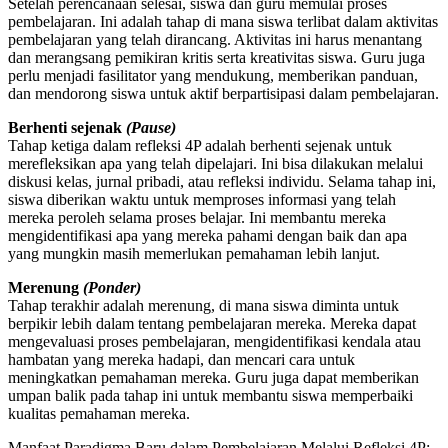
Setelah perencanaan selesai, siswa dan guru memulai proses
pembelajaran. Ini adalah tahap di mana siswa terlibat dalam aktivitas
pembelajaran yang telah dirancang. Aktivitas ini harus menantang
dan merangsang pemikiran kritis serta kreativitas siswa. Guru juga
perlu menjadi fasilitator yang mendukung, memberikan panduan,
dan mendorong siswa untuk aktif berpartisipasi dalam pembelajaran.
Berhenti sejenak
(Pause)
Tahap ketiga dalam refleksi 4P adalah berhenti sejenak untuk
merefleksikan apa yang telah dipelajari. Ini bisa dilakukan melalui
diskusi kelas, jurnal pribadi, atau refleksi individu. Selama tahap ini,
siswa diberikan waktu untuk memproses informasi yang telah
mereka peroleh selama proses belajar. Ini membantu mereka
mengidentifikasi apa yang mereka pahami dengan baik dan apa
yang mungkin masih memerlukan pemahaman lebih lanjut.
Merenung
(Ponder)
Tahap terakhir adalah merenung, di mana siswa diminta untuk
berpikir lebih dalam tentang pembelajaran mereka. Mereka dapat
mengevaluasi proses pembelajaran, mengidentifikasi kendala atau
hambatan yang mereka hadapi, dan mencari cara untuk
meningkatkan pemahaman mereka. Guru juga dapat memberikan
umpan balik pada tahap ini untuk membantu siswa memperbaiki
kualitas pemahaman mereka.
Manfaat Paradigma Baru dalam Pembelajaran Melalui Refleksi 4P: