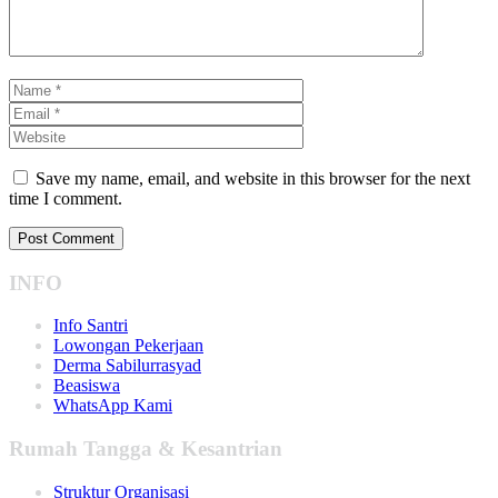
Save my name, email, and website in this browser for the next
time I comment.
INFO
Info Santri
Lowongan Pekerjaan
Derma Sabilurrasyad
Beasiswa
WhatsApp Kami
Rumah Tangga & Kesantrian
Struktur Organisasi