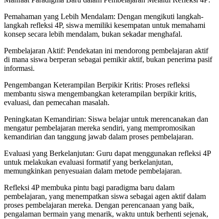
Pemahaman yang Lebih Mendalam: Dengan mengikuti langkah-
langkah refleksi 4P, siswa memiliki kesempatan untuk memahami
konsep secara lebih mendalam, bukan sekadar menghafal.
Pembelajaran Aktif: Pendekatan ini mendorong pembelajaran aktif
di mana siswa berperan sebagai pemikir aktif, bukan penerima pasif
informasi.
Pengembangan Keterampilan Berpikir Kritis: Proses refleksi
membantu siswa mengembangkan keterampilan berpikir kritis,
evaluasi, dan pemecahan masalah.
Peningkatan Kemandirian: Siswa belajar untuk merencanakan dan
mengatur pembelajaran mereka sendiri, yang mempromosikan
kemandirian dan tanggung jawab dalam proses pembelajaran.
Evaluasi yang Berkelanjutan: Guru dapat menggunakan refleksi 4P
untuk melakukan evaluasi formatif yang berkelanjutan,
memungkinkan penyesuaian dalam metode pembelajaran.
Refleksi 4P membuka pintu bagi paradigma baru dalam
pembelajaran, yang menempatkan siswa sebagai agen aktif dalam
proses pembelajaran mereka. Dengan perencanaan yang baik,
pengalaman bermain yang menarik, waktu untuk berhenti sejenak,