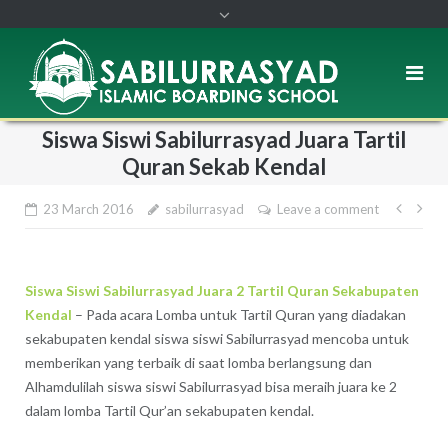
Siswa Siswi Sabilurrasyad Juara Tartil
Quran Sekab Kendal
23 March 2016
sabilurrasyad
Leave a comment
Post
navi
Siswa Siswi Sabilurrasyad Juara 2 Tartil Quran Sekabupaten
Kendal
– Pada acara Lomba untuk Tartil Quran yang diadakan
sekabupaten kendal siswa siswi Sabilurrasyad mencoba untuk
memberikan yang terbaik di saat lomba berlangsung dan
Alhamdulilah siswa siswi Sabilurrasyad bisa meraih juara ke 2
dalam lomba Tartil Qur’an sekabupaten kendal.