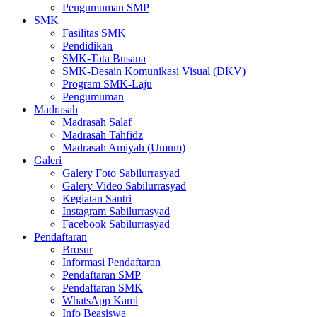
Pengumuman SMP
SMK
Fasilitas SMK
Pendidikan
SMK-Tata Busana
SMK-Desain Komunikasi Visual (DKV)
Program SMK-Laju
Pengumuman
Madrasah
Madrasah Salaf
Madrasah Tahfidz
Madrasah Amiyah (Umum)
Galeri
Galery Foto Sabilurrasyad
Galery Video Sabilurrasyad
Kegiatan Santri
Instagram Sabilurrasyad
Facebook Sabilurrasyad
Pendaftaran
Brosur
Informasi Pendaftaran
Pendaftaran SMP
Pendaftaran SMK
WhatsApp Kami
Info Beasiswa