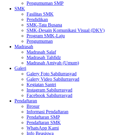
Pengumuman SMP
SMK
Fasilitas SMK
Pendidikan
SMK-Tata Busana
SMK-Desain Komunikasi Visual (DKV)
Program SMK-Laju
Pengumuman
Madrasah
Madrasah Salaf
Madrasah Tahfidz
Madrasah Amiyah (Umum)
Galeri
Galery Foto Sabilurrasyad
Galery Video Sabilurrasyad
Kegiatan Santri
Instagram Sabilurrasyad
Facebook Sabilurrasyad
Pendaftaran
Brosur
Informasi Pendaftaran
Pendaftaran SMP
Pendaftaran SMK
WhatsApp Kami
Info Beasiswa