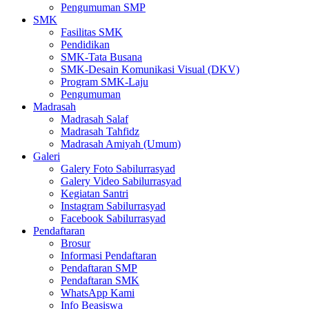
Pengumuman SMP
SMK
Fasilitas SMK
Pendidikan
SMK-Tata Busana
SMK-Desain Komunikasi Visual (DKV)
Program SMK-Laju
Pengumuman
Madrasah
Madrasah Salaf
Madrasah Tahfidz
Madrasah Amiyah (Umum)
Galeri
Galery Foto Sabilurrasyad
Galery Video Sabilurrasyad
Kegiatan Santri
Instagram Sabilurrasyad
Facebook Sabilurrasyad
Pendaftaran
Brosur
Informasi Pendaftaran
Pendaftaran SMP
Pendaftaran SMK
WhatsApp Kami
Info Beasiswa