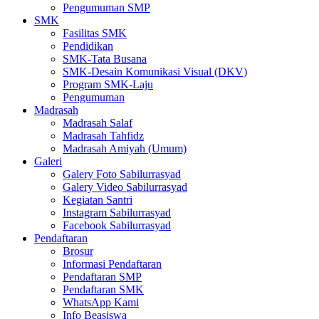
Pengumuman SMP
SMK
Fasilitas SMK
Pendidikan
SMK-Tata Busana
SMK-Desain Komunikasi Visual (DKV)
Program SMK-Laju
Pengumuman
Madrasah
Madrasah Salaf
Madrasah Tahfidz
Madrasah Amiyah (Umum)
Galeri
Galery Foto Sabilurrasyad
Galery Video Sabilurrasyad
Kegiatan Santri
Instagram Sabilurrasyad
Facebook Sabilurrasyad
Pendaftaran
Brosur
Informasi Pendaftaran
Pendaftaran SMP
Pendaftaran SMK
WhatsApp Kami
Info Beasiswa