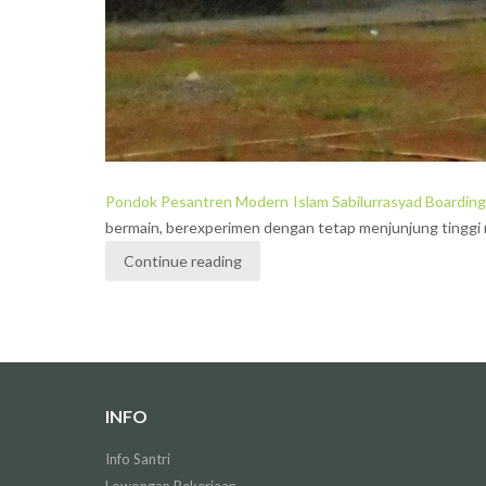
Pondok Pesantren Modern Islam Sabilurrasyad Boarding
bermain, berexperimen dengan tetap menjunjung tinggi n
Continue reading
INFO
Info Santri
Lowongan Pekerjaan