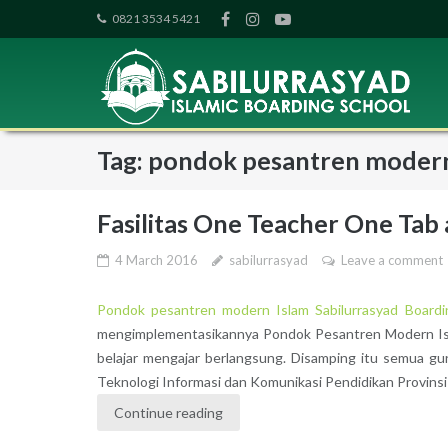
Skip
0821 3534 5421
to
content
Tag: pondok pesantren moder
Fasilitas One Teacher One Tab
4 March 2016
sabilurrasyad
Leave a comment
Pondok pesantren modern Islam Sabilurrasyad Board
mengimplementasikannya Pondok Pesantren Modern Islam
belajar mengajar berlangsung. Disamping itu semua 
Teknologi Informasi dan Komunikasi Pendidikan Provins
Continue reading