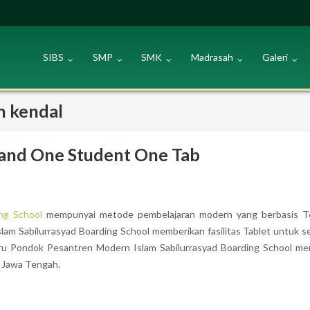
SIBS
SMP
SMK
Madrasah
Galeri
n kendal
 and One Student One Tab
ing School
mempunyai metode pembelajaran modern yang berbasis Tek
 Sabilurrasyad Boarding School memberikan fasilitas Tablet untuk s
guru Pondok Pesantren Modern Islam Sabilurrasyad Boarding School m
i Jawa Tengah.