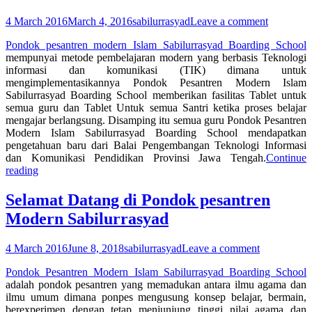
4 March 2016
March 4, 2016
sabilurrasyad
Leave a comment
Pondok pesantren modern Islam Sabilurrasyad Boarding School
mempunyai metode pembelajaran modern yang berbasis Teknologi
informasi dan komunikasi (TIK) dimana untuk
mengimplementasikannya Pondok Pesantren Modern Islam
Sabilurrasyad Boarding School memberikan fasilitas Tablet untuk
semua guru dan Tablet Untuk semua Santri ketika proses belajar
mengajar berlangsung. Disamping itu semua guru Pondok Pesantren
Modern Islam Sabilurrasyad Boarding School mendapatkan
pengetahuan baru dari Balai Pengembangan Teknologi Informasi
dan Komunikasi Pendidikan Provinsi Jawa Tengah.
Continue
reading
Selamat Datang di Pondok pesantren
Modern Sabilurrasyad
4 March 2016
June 8, 2018
sabilurrasyad
Leave a comment
Pondok Pesantren Modern Islam Sabilurrasyad Boarding School
adalah pondok pesantren yang memadukan antara ilmu agama dan
ilmu umum dimana ponpes mengusung konsep belajar, bermain,
berexperimen dengan tetap menjunjung tinggi nilai agama dan