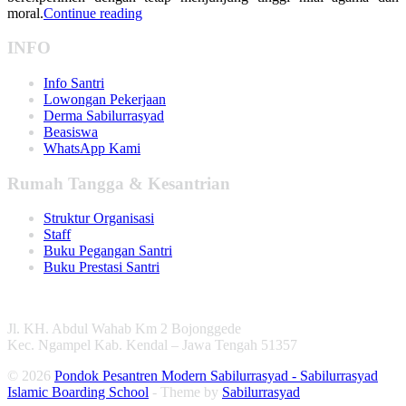
moral.
Continue reading
INFO
Info Santri
Lowongan Pekerjaan
Derma Sabilurrasyad
Beasiswa
WhatsApp Kami
Rumah Tangga & Kesantrian
Struktur Organisasi
Staff
Buku Pegangan Santri
Buku Prestasi Santri
Jl. KH. Abdul Wahab Km 2 Bojonggede
Kec. Ngampel Kab. Kendal – Jawa Tengah 51357
© 2026
Pondok Pesantren Modern Sabilurrasyad - Sabilurrasyad
Islamic Boarding School
- Theme by
Sabilurrasyad