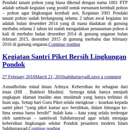
Pendaki tanam pohon yang biasa dikenal dengan nama 1001 PTP
adalah sebuah kegiatan yang positif untuk menanam kembali pohon
– pohon agar lingkungan kembali asri, Kegiatan 1001 Pendaki
tanam pohon sudah berlangsung selama 2 tahun awal kegiatan ini
adalah bulan desember 2014 yang di mana diadakan di gunung
merbabu selama 2 tahun ini sudah mengadakan penanaman pohon 4
kali di merbabu bulan desember 2014 di gunung ungaran bulan
februari 2015, desember 2015 di gunung merbabu dan february
2016 di gunung ungaran.
Continue reading
Kegiatan Santri Piket Bersih Lingkungan
Pondok
27 February 2016
March 21, 2016
sabilurrasyad
Leave a comment
Annadhofatu minal iiman Artinya: Kebersihan itu sebagian dari
iman (HR . Bukhori Muslim) Semoga tidak hanya menjadi
ungkapan idaman muslim atau muslimah yang hanya terlintas di
lisan saja. Setiap hari Guru Piket selalu mengkoar – koarkan kepada
santri piket “yang piket kamar ayo bersihkan, dalam hitungan ke-
lima semua harus bersih!” itulah kata – kata yang selalu terdengar
oleh santriwan – santriwati Sabilurrasyad agar selalu menjaga
kebersihan lingkungan sekitar Pondok pesantren modern Islam
Sabilurrasyad.
Continue reading