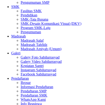
Pengumuman SMP
SMK
Fasilitas SMK
Pendidikan
SMK-Tata Busana
SMK-Desain Komunikasi Visual (DKV)
Program SMK-Laju
Pengumuman
Madrasah
Madrasah Salaf
Madrasah Tahfidz
Madrasah Amiyah (Umum)
Galeri
Galery Foto Sabilurrasyad
Galery Video Sabilurrasyad
Kegiatan Santri
Instagram Sabilurrasyad
Facebook Sabilurrasyad
Pendaftaran
Brosur
Informasi Pendaftaran
Pendaftaran SMP
Pendaftaran SMK
WhatsApp Kami
Info Beasiswa