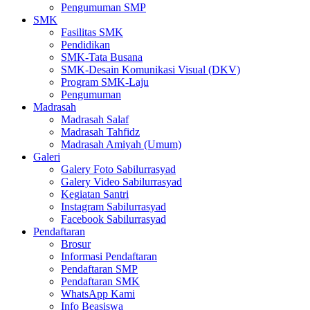
Pengumuman SMP
SMK
Fasilitas SMK
Pendidikan
SMK-Tata Busana
SMK-Desain Komunikasi Visual (DKV)
Program SMK-Laju
Pengumuman
Madrasah
Madrasah Salaf
Madrasah Tahfidz
Madrasah Amiyah (Umum)
Galeri
Galery Foto Sabilurrasyad
Galery Video Sabilurrasyad
Kegiatan Santri
Instagram Sabilurrasyad
Facebook Sabilurrasyad
Pendaftaran
Brosur
Informasi Pendaftaran
Pendaftaran SMP
Pendaftaran SMK
WhatsApp Kami
Info Beasiswa