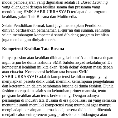
model pembelajaran yang digunakan adalah IT
Based Learning
yang dilengkapi dengan fasilitas sarana dan prasarana yang
mendukung. SMK SABILURRASYAD terdapat dua program
keahlian, yakni Tata Busana dan Multimedia.
Selain Pendidikan formal, kami juga menerapkan Pendidikan
diniyah berdasarkan pemahaman al-qur’an dan sunnah, sehingga
selain membangun kompetensi santri dibidang program keahlian
juga membangun diniyah mereka.
Kompetensi Keahlian Tata Busana
Punya passion atau keahlian dibidang fashion? Atau di masa depan
ingin terjun ke dunia fashion? SMK Sabilurrasyad sekolahnya! Di
kompetensi keahlian ini kita akan ‘lebih dekat’ dengan masa depan
atau cita-cita. Kompetensi kehlian tata busana SMK
SABILURRASYAD adalah kompetensi keahlian unggul yang
menyiapkan peserta didik untuk memiliki kemampuan pengetahuan
dan keterampilan dalam pembuatan busana di dunia fashion. Dunia
fashion merupakan salah satu kebutuhan primer manusia, tentu
program keahlian akan terus berkembang. Dengan adanya
persaingan di industri tata Busana di era globalisasi ini yang semakin
menuntut untuk memiliki kompetensi yang mumpuni agar mampu
menghadapi persaingan internasional, peserta didik akan dibentuk
menjadi calon entrepreneur yang professional dibidangnya atau