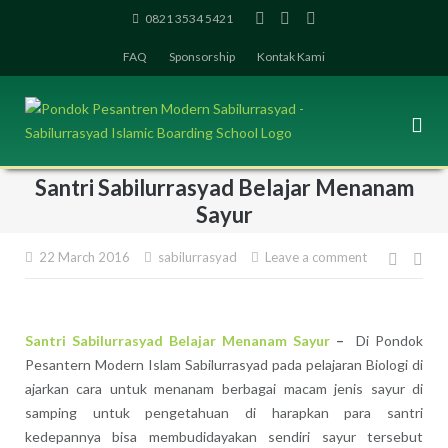
Skip
0821 3534 5421
to
FAQ
Sponsorship
Kontak Kami
content
Santri Sabilurrasyad Belajar Menanam
Sayur
22 March 2016
sabilurrasyad
Leave a comment
Post
navig
Santri Sabilurrasyad Belajar Menanam Sayur
–
Di Pondok
Pesantern Modern Islam Sabilurrasyad pada pelajaran Biologi di
ajarkan cara untuk menanam berbagai macam jenis sayur di
samping untuk pengetahuan di harapkan para santri
kedepannya bisa membudidayakan sendiri sayur tersebut