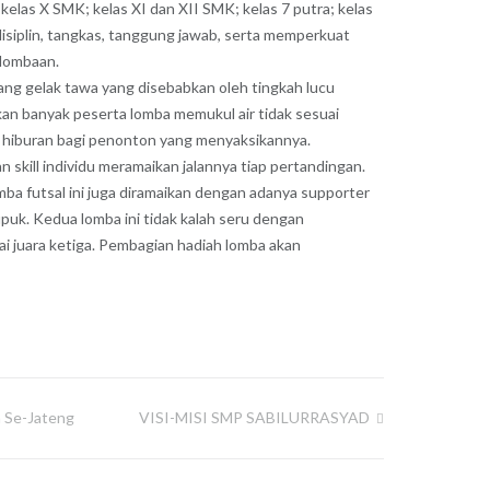
kelas X SMK; kelas XI dan XII SMK; kelas 7 putra; kelas
 disiplin, tangkas, tanggung jawab, serta memperkuat
rlombaan.
ang gelak tawa yang disebabkan oleh tingkah lucu
kan banyak peserta lomba memukul air tidak sesuai
i hiburan bagi penonton yang menyaksikannya.
 skill individu meramaikan jalannya tiap pertandingan.
ba futsal ini juga diramaikan dengan adanya supporter
uk. Kedua lomba ini tidak kalah seru dengan
ai juara ketiga. Pembagian hadiah lomba akan
a Se-Jateng
VISI-MISI SMP SABILURRASYAD