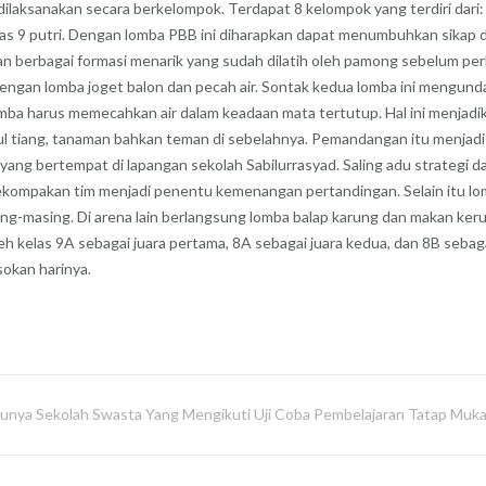
ilaksanakan secara berkelompok. Terdapat 8 kelompok yang terdiri dari: 
n kelas 9 putri. Dengan lomba PBB ini diharapkan dapat menumbuhkan sikap
gan berbagai formasi menarik yang sudah dilatih oleh pamong sebelum pe
 dengan lomba joget balon dan pecah air. Sontak kedua lomba ini mengund
omba harus memecahkan air dalam keadaan mata tertutup. Hal ini menjadi
kul tiang, tanaman bahkan teman di sebelahnya. Pemandangan itu menjad
yang bertempat di lapangan sekolah Sabilurrasyad. Saling adu strategi dan
 Kekompakan tim menjadi penentu kemenangan pertandingan. Selain itu lom
-masing. Di arena lain berlangsung lomba balap karung dan makan kerup
h kelas 9A sebagai juara pertama, 8A sebagai juara kedua, dan 8B sebag
okan harinya.
tunya Sekolah Swasta Yang Mengikuti Uji Coba Pembelajaran Tatap Muk