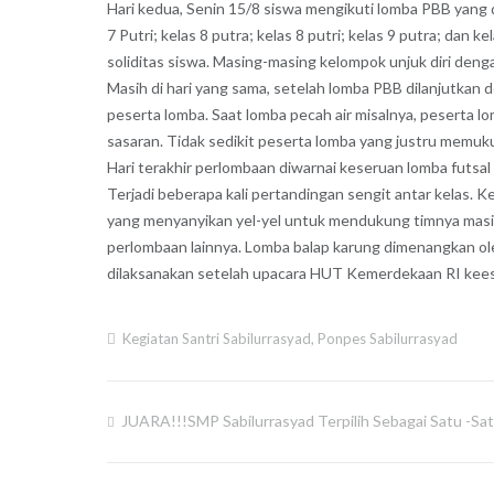
Hari kedua, Senin 15/8 siswa mengikuti lomba PBB yang d
7 Putri; kelas 8 putra; kelas 8 putri; kelas 9 putra; da
soliditas siswa. Masing-masing kelompok unjuk diri den
Masih di hari yang sama, setelah lomba PBB dilanjutkan
peserta lomba. Saat lomba pecah air misalnya, peserta l
sasaran. Tidak sedikit peserta lomba yang justru memu
Hari terakhir perlombaan diwarnai keseruan lomba futsal 
Terjadi beberapa kali pertandingan sengit antar kelas.
yang menyanyikan yel-yel untuk mendukung timnya masing
perlombaan lainnya. Lomba balap karung dimenangkan ole
dilaksanakan setelah upacara HUT Kemerdekaan RI kees
Kegiatan Santri Sabilurrasyad
,
Ponpes Sabilurrasyad
JUARA!!!SMP Sabilurrasyad Terpilih Sebagai Satu -Sa
Post