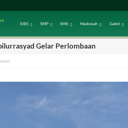
SIBS
SMP
SMK
Madrasah
Galeri
ilurrasyad Gelar Perlombaan
omment