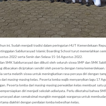
hun ini. Sudah menjadi tradisi dalam peringatan HUT Kemerdekaan Rep
etinggalan Sabilurrasyad Islamic Boarding School turut memeriahkan 
gustus 2022 serta Senin dan Selasa 15-16 Agustus 2022.
 SMK Sabilurrasyad dan diikuti oleh seluruh siswa SMP dan SMK Sabilur
yang dibacakan diciptakan sendiri oleh peserta dengan tema kemerdekaan.
 serta melatih siswa untuk meningkatkan rasa percaya diri dengan tam
a dari masing-masing kelas. Peserta lomba wajib menyanyikan lagu 17 Agus
ngan. Peserta lomba dari masing-masing perwakilan kelas membuat satu 
mempersiapkan diri menjadi sekolah adiwiyata. Perlu diketahui bahwa SM
bilurrasyad akan semaksimal mungkin mengajak warganya untuk membuday
tama diakhiri dengan penilaian lomba kebesihan kelas.