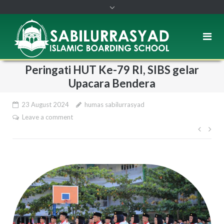
Peringati HUT Ke-79 RI, SIBS gelar
Upacara Bendera
23 August 2024
humas sabilurrasyad
Leave a comment
Post
navi