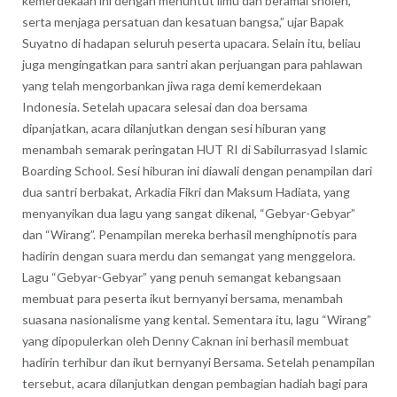
kemerdekaan ini dengan menuntut ilmu dan beramal sholeh,
serta menjaga persatuan dan kesatuan bangsa,” ujar Bapak
Suyatno di hadapan seluruh peserta upacara. Selain itu, beliau
juga mengingatkan para santri akan perjuangan para pahlawan
yang telah mengorbankan jiwa raga demi kemerdekaan
Indonesia. Setelah upacara selesai dan doa bersama
dipanjatkan, acara dilanjutkan dengan sesi hiburan yang
menambah semarak peringatan HUT RI di Sabilurrasyad Islamic
Boarding School. Sesi hiburan ini diawali dengan penampilan dari
dua santri berbakat, Arkadia Fikri dan Maksum Hadiata, yang
menyanyikan dua lagu yang sangat dikenal, “Gebyar-Gebyar”
dan “Wirang”. Penampilan mereka berhasil menghipnotis para
hadirin dengan suara merdu dan semangat yang menggelora.
Lagu “Gebyar-Gebyar” yang penuh semangat kebangsaan
membuat para peserta ikut bernyanyi bersama, menambah
suasana nasionalisme yang kental. Sementara itu, lagu “Wirang”
yang dipopulerkan oleh Denny Caknan ini berhasil membuat
hadirin terhibur dan ikut bernyanyi Bersama. Setelah penampilan
tersebut, acara dilanjutkan dengan pembagian hadiah bagi para