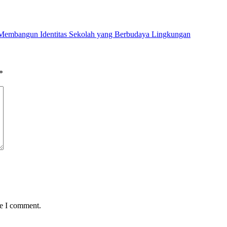
 Membangun Identitas Sekolah yang Berbudaya Lingkungan
*
me I comment.