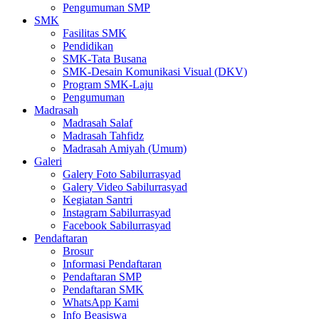
Pengumuman SMP
SMK
Fasilitas SMK
Pendidikan
SMK-Tata Busana
SMK-Desain Komunikasi Visual (DKV)
Program SMK-Laju
Pengumuman
Madrasah
Madrasah Salaf
Madrasah Tahfidz
Madrasah Amiyah (Umum)
Galeri
Galery Foto Sabilurrasyad
Galery Video Sabilurrasyad
Kegiatan Santri
Instagram Sabilurrasyad
Facebook Sabilurrasyad
Pendaftaran
Brosur
Informasi Pendaftaran
Pendaftaran SMP
Pendaftaran SMK
WhatsApp Kami
Info Beasiswa