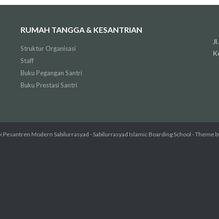
RUMAH TANGGA & KESANTRIAN
J
Struktur Organisasi
K
Staff
Buku Pegangan Santri
Buku Prestasi Santri
 Pesantren Modern Sabilurrasyad - Sabilurrasyad Islamic Boarding School
- Theme b