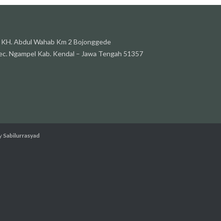
l. KH. Abdul Wahab Km 2 Bojonggede
ec. Ngampel Kab. Kendal – Jawa Tengah 51357
y
Sabilurrasyad