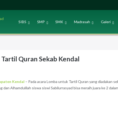
SIBS
SMP
SMK
Madrasah
Galeri
a Tartil Quran Sekab Kendal
bupaten Kendal
– Pada acara Lomba untuk Tartil Quran yang diadakan se
 dan Alhamdulilah siswa siswi Sabilurrasyad bisa meraih juara ke 2 dala