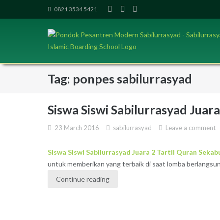
Skip
0821 3534 5421
to
content
Tag: ponpes sabilurrasyad
Siswa Siswi Sabilurrasyad Juar
23 March 2016
sabilurrasyad
Leave a comment
Siswa Siswi Sabilurrasyad Juara 2 Tartil Quran Seka
untuk memberikan yang terbaik di saat lomba berlangsung
Continue reading