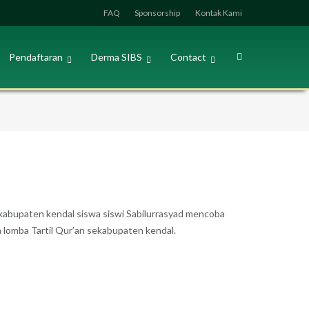
FAQ
Sponsorship
Kontak Kami
Pendaftaran
Derma SIBS
Contact
kabupaten kendal siswa siswi Sabilurrasyad mencoba
m lomba Tartil Qur’an sekabupaten kendal.