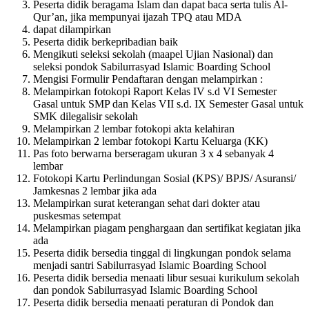
Peserta didik beragama Islam dan dapat baca serta tulis Al-
Qur’an, jika mempunyai ijazah TPQ atau MDA
dapat dilampirkan
Peserta didik berkepribadian baik
Mengikuti seleksi sekolah (maapel Ujian Nasional) dan
seleksi pondok Sabilurrasyad Islamic Boarding School
Mengisi Formulir Pendaftaran dengan melampirkan :
Melampirkan fotokopi Raport Kelas IV s.d VI Semester
Gasal untuk SMP dan Kelas VII s.d. IX Semester Gasal untuk
SMK dilegalisir sekolah
Melampirkan 2 lembar fotokopi akta kelahiran
Melampirkan 2 lembar fotokopi Kartu Keluarga (KK)
Pas foto berwarna berseragam ukuran 3 x 4 sebanyak 4
lembar
Fotokopi Kartu Perlindungan Sosial (KPS)/ BPJS/ Asuransi/
Jamkesnas 2 lembar jika ada
Melampirkan surat keterangan sehat dari dokter atau
puskesmas setempat
Melampirkan piagam penghargaan dan sertifikat kegiatan jika
ada
Peserta didik bersedia tinggal di lingkungan pondok selama
menjadi santri Sabilurrasyad Islamic Boarding School
Peserta didik bersedia menaati libur sesuai kurikulum sekolah
dan pondok Sabilurrasyad Islamic Boarding School
Peserta didik bersedia menaati peraturan di Pondok dan