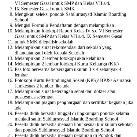
VI Semester Gasal untuk SMP dan Kelas VII s.d.
IX Semester Gasal untuk SMK
Mengikuti seleksi pondok Sabilurrasyad Islamic Boarding
School
Mengisi Formulir Pendaftaran dengan melampirkan :
Melampirkan fotokopi Raport Kelas IV s.d VI Semester
Gasal untuk SMP dan Kelas VII s.d. IX Semester Gasal
untuk SMK dilegalisir sekolah
Melampirkan surat rekomendasi dari sekolah yang
ditandatangani oleh Kepala Sekolah
Melampirkan 2 lembar fotokopi akta kelahiran
Melampirkan 2 lembar fotokopi Kartu Keluarga (KK)
Pas foto berwarna berseragam ukuran 3 x 4 sebanyak 4
lembar
Fotokopi Kartu Perlindungan Sosial (KPS)/ BPJS/ Asuransi/
Jamkesnas 2 lembar jika ada
Melampirkan surat keterangan sehat dari dokter atau
puskesmas setempat
Melampirkan piagam penghargaan dan sertifikat kegiatan jika
ada
Peserta didik bersedia tinggal di lingkungan pondok selama
menjadi santri Sabilurrasyad Islamic Boarding School
Peserta didik bersedia menaati libur sesuai kurikulum sekolah
dan pondok Sabilurrasyad Islamic Boarding School
Peserta didik bersedia menaati peraturan di Pondok dan