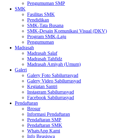
Pengumuman SMP
SMK
Fasilitas SMK
Pendidikan
SMK-Tata Busana
SMK-Desain Komunikasi Visual (DKV)
Program SMK-Laju
Pengumuman
Madrasah
Madrasah Salaf
Madrasah Tahfidz
Madrasah Amiyah (Umum)
Galeri
Galery Foto Sabilurrasyad
Galery Video Sabilurrasyad
Kegiatan Santri
Instagram Sabilurrasyad
Facebook Sabilurrasyad
Pendaftaran
Brosur
Informasi Pendaftaran
Pendaftaran SMP
Pendaftaran SMK
WhatsApp Kami
Info Beasiswa