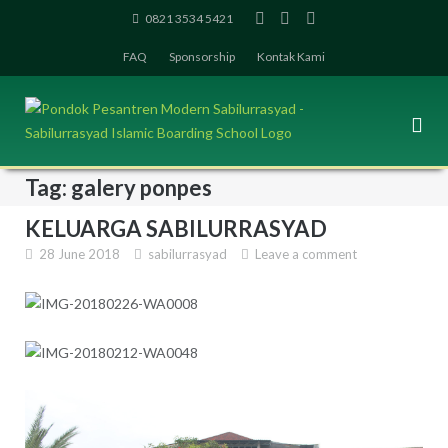
Skip
0821 3534 5421
to
FAQ
Sponsorship
Kontak Kami
content
Tag: galery ponpes
KELUARGA SABILURRASYAD
28 June 2018
sabilurrasyad
Leave a comment