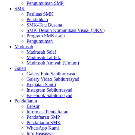
Pengumuman SMP
SMK
Fasilitas SMK
Pendidikan
SMK-Tata Busana
SMK-Desain Komunikasi Visual (DKV)
Program SMK-Laju
Pengumuman
Madrasah
Madrasah Salaf
Madrasah Tahfidz
Madrasah Amiyah (Umum)
Galeri
Galery Foto Sabilurrasyad
Galery Video Sabilurrasyad
Kegiatan Santri
Instagram Sabilurrasyad
Facebook Sabilurrasyad
Pendaftaran
Brosur
Informasi Pendaftaran
Pendaftaran SMP
Pendaftaran SMK
WhatsApp Kami
Info Beasiswa