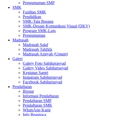
Pengumuman SMP
SMK
Fasilitas SMK
Pendidikan
SMK-Tata Busana
SMK-Desain Komunikasi Visual (DKV)
Program SMK-Laju
Pengumuman
Madrasah
Madrasah Salaf
Madrasah Tahfidz
Madrasah Amiyah (Umum)
Galeri
Galery Foto Sabilurrasyad
Galery Video Sabilurrasyad
Kegiatan Santri
Instagram Sabilurrasyad
Facebook Sabilurrasyad
Pendaftaran
Brosur
Informasi Pendaftaran
Pendaftaran SMP
Pendaftaran SMK
WhatsApp Kami
Info Beasiswa