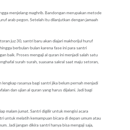
an hingga menjelang maghrib. Bandongan merupakan metode
uf arab pegon. Setelah itu dilanjutkan dengan jamaah
ran juz 30, santri baru akan diajari makhorijul huruf
hingga berbulan-bulan karena fase ini para santri
n baik. Proses mengaji al quran ini menjadi salah satu
nghafal surah-surah, suasana sakral saat maju setoran,
m lengkap rasanya bagi santri jika belum pernah menjadi
lan dan ujian al quran yang harus dijalani. Jadi bagi
iap malam jumat. Santri digilir untuk mengisi acara
antri untuk melatih kemampuan bicara di depan umum atau
um. Jadi jangan dikira santri hanya bisa mengaji saja,