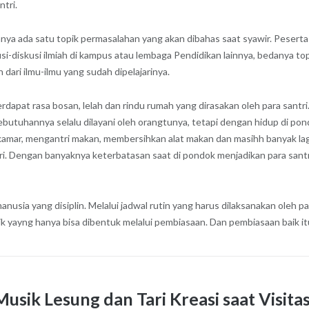
ntri.
anya ada satu topik permasalahan yang akan dibahas saat syawir. Peser
usi-diskusi ilmiah di kampus atau lembaga Pendidikan lainnya, bedanya 
n dari ilmu-ilmu yang sudah dipelajarinya.
dapat rasa bosan, lelah dan rindu rumah yang dirasakan oleh para santri
ebutuhannya selalu dilayani oleh orangtunya, tetapi dengan hidup di p
kamar, mengantri makan, membersihkan alat makan dan masihh banyak lag
tri. Dengan banyaknya keterbatasan saat di pondok menjadikan para sant
anusia yang disiplin. Melalui jadwal rutin yang harus dilaksanakan oleh
 baik yayng hanya bisa dibentuk melalui pembiasaan. Dan pembiasaan baik 
sik Lesung dan Tari Kreasi saat Visitas