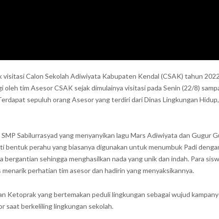
 visitasi Calon Sekolah Adiwiyata Kabupaten Kendal (CSAK) tahun 2022
i oleh tim Asesor CSAK sejak dimulainya visitasi pada Senin (22/8) samp
 Terdapat sepuluh orang Asesor yang terdiri dari Dinas Lingkungan Hid
 SMP Sabilurrasyad yang menyanyikan lagu Mars Adiwiyata dan Gugur Gunu
ti bentuk perahu yang biasanya digunakan untuk menumbuk Padi dengan al
a bergantian sehingga menghasilkan nada yang unik dan indah. Para siswa
enarik perhatian tim asesor dan hadirin yang menyaksikannya.
an Ketoprak yang bertemakan peduli lingkungan sebagai wujud kampanye l
 saat berkeliling lingkungan sekolah.