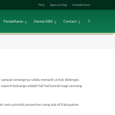
FAQ
Sponsorship
Kontak Kami
Pendaftaran
Derma SIBS
Contact
 sampai senangnya selalu menarik untuk didengar.
seperti keluarga adalah hal-hal lumrah bagi seorang
 salah satu pondok pesantren yang ada di Kabupaten