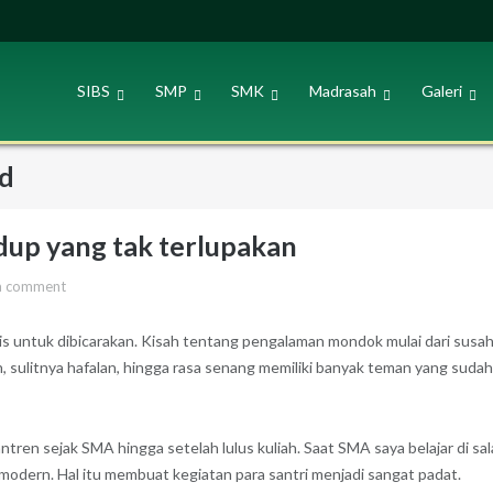
SIBS
SMP
SMK
Madrasah
Galeri
ad
dup yang tak terlupakan
a comment
s untuk dibicarakan. Kisah tentang pengalaman mondok mulai dari susah
sulitnya hafalan, hingga rasa senang memiliki banyak teman yang sudah 
esantren sejak SMA hingga setelah lulus kuliah. Saat SMA saya belajar di
odern. Hal itu membuat kegiatan para santri menjadi sangat padat.