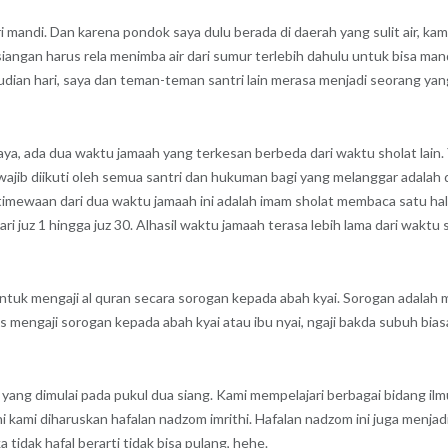
mandi. Dan karena pondok saya dulu berada di daerah yang sulit air, kam
angan harus rela menimba air dari sumur terlebih dahulu untuk bisa mand
dian hari, saya dan teman-teman santri lain merasa menjadi seorang yan
ya, ada dua waktu jamaah yang terkesan berbeda dari waktu sholat lain.
ajib diikuti oleh semua santri dan hukuman bagi yang melanggar adalah
timewaan dari dua waktu jamaah ini adalah imam sholat membaca satu hal
i juz 1 hingga juz 30. Alhasil waktu jamaah terasa lebih lama dari waktu s
untuk mengaji al quran secara sorogan kepada abah kyai. Sorogan adalah
 mengaji sorogan kepada abah kyai atau ibu nyai, ngaji bakda subuh bia
ang dimulai pada pukul dua siang. Kami mempelajari berbagai bidang ilmu 
i kami diharuskan hafalan nadzom imrithi. Hafalan nadzom ini juga menjadi
a tidak hafal berarti tidak bisa pulang, hehe.