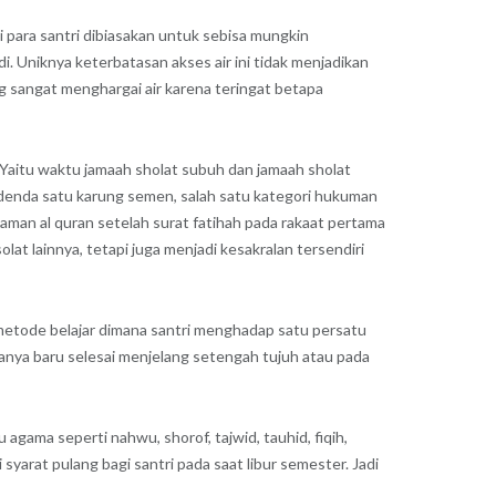
i para santri dibiasakan untuk sebisa mungkin
i. Uniknya keterbatasan akses air ini tidak menjadikan
g sangat menghargai air karena teringat betapa
 Yaitu waktu jamaah sholat subuh dan jamaah sholat
 denda satu karung semen, salah satu kategori hukuman
aman al quran setelah surat fatihah pada rakaat pertama
olat lainnya, tetapi juga menjadi kesakralan tersendiri
 metode belajar dimana santri menghadap satu persatu
sanya baru selesai menjelang setengah tujuh atau pada
agama seperti nahwu, shorof, tajwid, tauhid, fiqih,
 syarat pulang bagi santri pada saat libur semester. Jadi