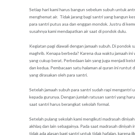
Setiap hari kami harus bangun sebelum subuh untuk antri 
menghemat air. Tidak jarang bagi santri yang bangun kesi
para santri putus asa dan enggan mondok. Justru di kemu
susahnya kami mendapatkan air saat di pondok dulu.
Kegiatan pagi diawali dengan jamaah subuh. Di pondok sa
maghrib. Kenapa berbeda? Karena dua waktu jamaah ini w
yang cukup berat. Perbedaan lain yang juga menjadi keis
dan kedua. Pembacaan satu halaman al quran ini runtut dar
yang dirasakan oleh para santri.
Setelah jamaah subuh para santri sudah rapi mengantri 
kepada gurunya. Dengan jumlah ratusan santri yang harus
saat santri harus berangkat sekolah formal.
Setelah pulang sekolah kami mengikuti madrasah diniyah y
akhlaq dan lain sebagainya. Pada saat madrasah diniyah in
tidak ada alasan bagi santri untuk tidak hafalan, karena jik