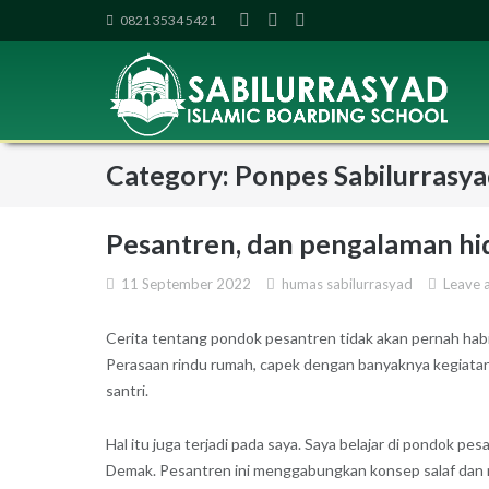
Skip
0821 3534 5421
to
content
Category: Ponpes Sabilurrasy
Pesantren, dan pengalaman hi
11 September 2022
humas sabilurrasyad
Leave 
Cerita tentang pondok pesantren tidak akan pernah habi
Perasaan rindu rumah, capek dengan banyaknya kegiatan, 
santri.
Hal itu juga terjadi pada saya. Saya belajar di pondok p
Demak. Pesantren ini menggabungkan konsep salaf dan m