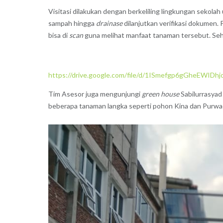
Visitasi dilakukan dengan berkeliling lingkungan sekolah
sampah hingga
drainase
dilanjutkan verifikasi dokumen
bisa di
scan
guna melihat manfaat tanaman tersebut. Seh
https://drive.google.com/file/d/1ISmefgp6gGheEWIDh
Tim Asesor juga mengunjungi
green house
Sabilurrasyad
beberapa tanaman langka seperti pohon Kina dan Purwa