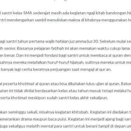
agi santri kelas SMA sederajat masih ada kegiatan ngaji kitab bandong
ntri mendengarkan sambil menuliskan makna di kitabnya menggunakan hur
gi santri tahun pertama wajib hafalan juz amma/juz 30. Sebelum mulai seto
bih senior. Biasanya pelajaran fatihah ini akan memakan waktu cukup lama 
 benar. Dan ini menjadi fondasi bagi santri untuk membaca al quran denga
sahnya mereka melafalkan huruf-huruf hijaiyah, sulitnya mereka untuk me
banyak lagi cerita beratnya perjuangan saat mengaji al qur an.
peserta khotimat al quran atau bisa dikatakan lulus ujian al quran. Belu
n ini tidak dinilai berdasarkan kelas atau tahun masuk tetapi melalui hafa
serta khotimat meskipun sudah santri kelas akhir sekalipun.
kukan seminggu sekali, misalnya kegiatan khitobah. Kegiatan ini diadakan t
memerankan drama maupun baca puisi. Kegiatan ini menjadi ajang bagi s
 juga sekaligus melatih mental para santri untuk berani tampil di depan um