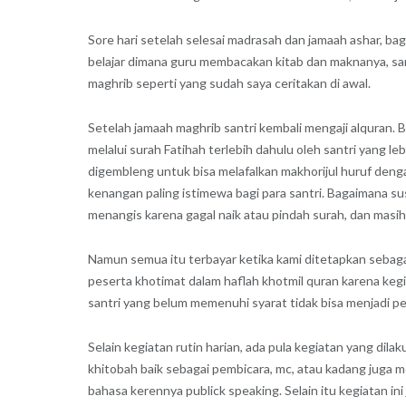
Sore hari setelah selesai madrasah dan jamaah ashar, b
belajar dimana guru membacakan kitab dan maknanya, sa
maghrib seperti yang sudah saya ceritakan di awal.
Setelah jamaah maghrib santri kembali mengaji alquran. Ba
melalui surah Fatihah terlebih dahulu oleh santri yang le
digembleng untuk bisa melafalkan makhorijul huruf dengan
kenangan paling istimewa bagi para santri. Bagaimana su
menangis karena gagal naik atau pindah surah, dan masih 
Namun semua itu terbayar ketika kami ditetapkan sebagai 
peserta khotimat dalam haflah khotmil quran karena kegiata
santri yang belum memenuhi syarat tidak bisa menjadi pe
Selain kegiatan rutin harian, ada pula kegiatan yang dila
khitobah baik sebagai pembicara, mc, atau kadang juga 
bahasa kerennya publick speaking. Selain itu kegiatan ini