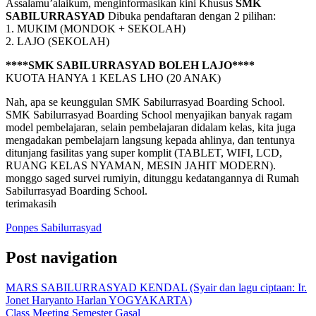
Assalamu’alaikum, menginformasikan kini Khusus
SMK
SABILURRASYAD
Dibuka pendaftaran dengan 2 pilihan:
1. MUKIM (MONDOK + SEKOLAH)
2. LAJO (SEKOLAH)
****SMK SABILURRASYAD BOLEH LAJO****
KUOTA HANYA 1 KELAS LHO (20 ANAK)
Nah, apa se keunggulan SMK Sabilurrasyad Boarding School.
SMK Sabilurrasyad Boarding School menyajikan banyak ragam
model pembelajaran, selain pembelajaran didalam kelas, kita juga
mengadakan pembelajarn langsung kepada ahlinya, dan tentunya
ditunjang fasilitas yang super komplit (TABLET, WIFI, LCD,
RUANG KELAS NYAMAN, MESIN JAHIT MODERN).
monggo saged survei rumiyin, ditunggu kedatangannya di Rumah
Sabilurrasyad Boarding School.
terimakasih
Ponpes Sabilurrasyad
Post navigation
MARS SABILURRASYAD KENDAL (Syair dan lagu ciptaan: Ir.
Jonet Haryanto Harlan YOGYAKARTA)
Class Meeting Semester Gasal