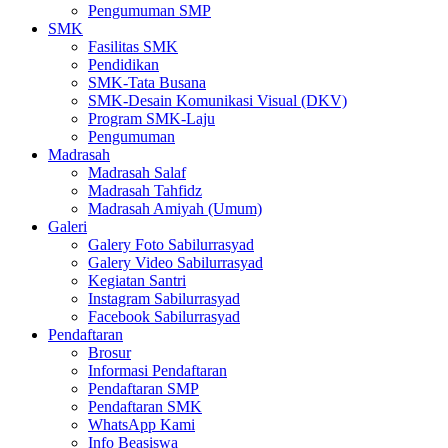
Pengumuman SMP
SMK
Fasilitas SMK
Pendidikan
SMK-Tata Busana
SMK-Desain Komunikasi Visual (DKV)
Program SMK-Laju
Pengumuman
Madrasah
Madrasah Salaf
Madrasah Tahfidz
Madrasah Amiyah (Umum)
Galeri
Galery Foto Sabilurrasyad
Galery Video Sabilurrasyad
Kegiatan Santri
Instagram Sabilurrasyad
Facebook Sabilurrasyad
Pendaftaran
Brosur
Informasi Pendaftaran
Pendaftaran SMP
Pendaftaran SMK
WhatsApp Kami
Info Beasiswa