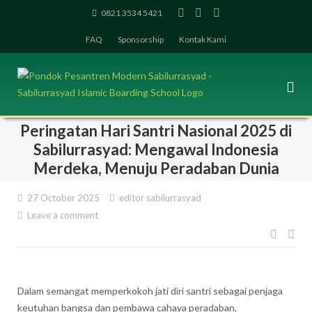
Skip
0821 3534 5421
to
FAQ
Sponsorship
Kontak Kami
content
Peringatan Hari Santri Nasional 2025 di
Sabilurrasyad: Mengawal Indonesia
Merdeka, Menuju Peradaban Dunia
27 October 2025
editor sabilurrasyad
Leave a comment
Post
navig
Dalam semangat memperkokoh jati diri santri sebagai penjaga
keutuhan bangsa dan pembawa cahaya peradaban,