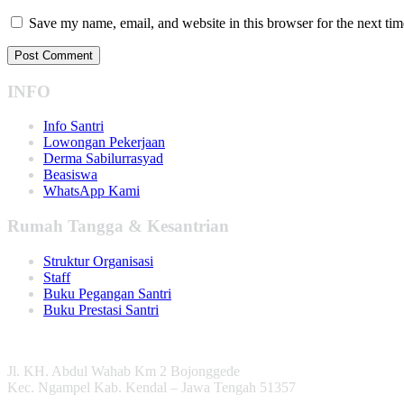
Save my name, email, and website in this browser for the next ti
INFO
Info Santri
Lowongan Pekerjaan
Derma Sabilurrasyad
Beasiswa
WhatsApp Kami
Rumah Tangga & Kesantrian
Struktur Organisasi
Staff
Buku Pegangan Santri
Buku Prestasi Santri
Jl. KH. Abdul Wahab Km 2 Bojonggede
Kec. Ngampel Kab. Kendal – Jawa Tengah 51357