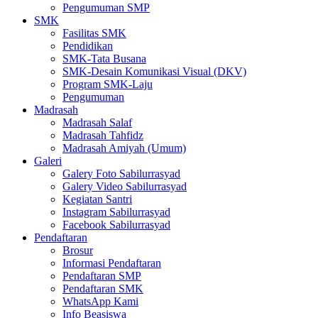
Pengumuman SMP
SMK
Fasilitas SMK
Pendidikan
SMK-Tata Busana
SMK-Desain Komunikasi Visual (DKV)
Program SMK-Laju
Pengumuman
Madrasah
Madrasah Salaf
Madrasah Tahfidz
Madrasah Amiyah (Umum)
Galeri
Galery Foto Sabilurrasyad
Galery Video Sabilurrasyad
Kegiatan Santri
Instagram Sabilurrasyad
Facebook Sabilurrasyad
Pendaftaran
Brosur
Informasi Pendaftaran
Pendaftaran SMP
Pendaftaran SMK
WhatsApp Kami
Info Beasiswa